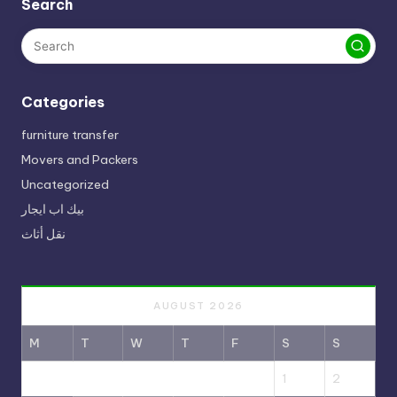
Search
Categories
furniture transfer
Movers and Packers
Uncategorized
بيك اب ايجار
نقل أثاث
AUGUST 2026
M
T
W
T
F
S
S
1
2