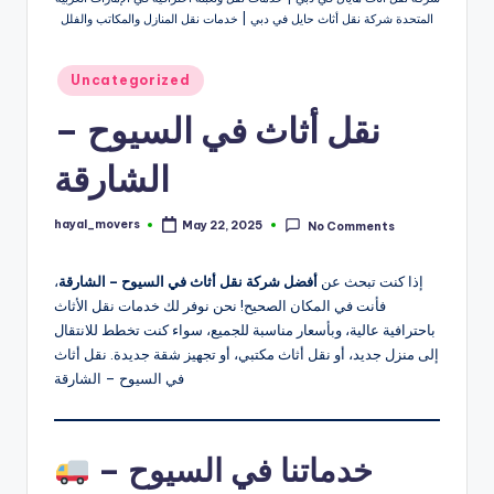
ثا
المتحدة شركة نقل أثاث حایل في دبي | خدمات نقل المنازل والمكاتب والفلل
ث
Posted
Uncategorized
in
نقل أثاث في السيوح –
الشارقة
hayal_movers
May 22, 2025
No Comments
Posted
by
إذا كنت تبحث عن
أفضل شركة نقل أثاث في السيوح – الشارقة
،
فأنت في المكان الصحيح! نحن نوفر لك خدمات نقل الأثاث
باحترافية عالية، وبأسعار مناسبة للجميع، سواء كنت تخطط للانتقال
إلى منزل جديد، أو نقل أثاث مكتبي، أو تجهيز شقة جديدة. نقل أثاث
في السيوح – الشارقة
خدماتنا في السيوح –