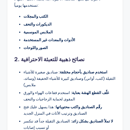
تستخدمها يومياً:
الكتب والمجلات
الديكورات والتحف
الملابس الموسمية
الأدوات والمعدات غير المستخدمة
الصور واللوحات
2. نصائح ذهبية للتعبئة الاحترافية
استخدم صناديق بأحجام مختلفة:
صناديق صغيرة للأشياء
الثقيلة (كتب، أواني) وصناديق كبيرة للأشياء الخفيفة (وسائد،
ملابس)
غلّف القطع الهشة بعناية:
استخدم فقاعات الهواء والورق
المقوى لحماية الزجاجيات والتحف
رقّم الصناديق واكتب محتوياتها:
هذا يسهل عليك فتح
الصناديق وترتيب الأثاث في المنزل الجديد
لا تملأ الصناديق بشكل زائد:
الصناديق الثقيلة جداً قد تنكسر
أو تسبب إصابات