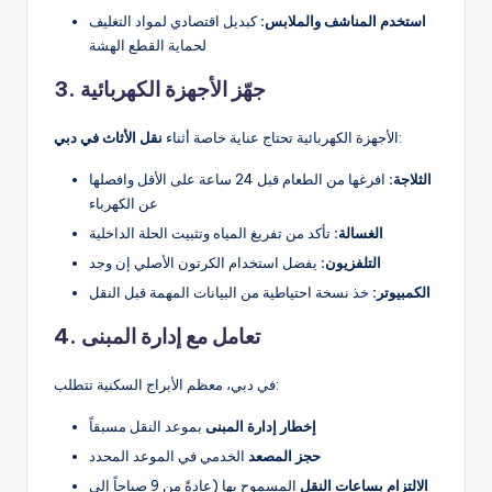
استخدم المناشف والملابس:
كبديل اقتصادي لمواد التغليف
لحماية القطع الهشة
3. جهّز الأجهزة الكهربائية
:
الأجهزة الكهربائية تحتاج عناية خاصة أثناء
نقل الأثاث في دبي
الثلاجة:
افرغها من الطعام قبل 24 ساعة على الأقل وافصلها
عن الكهرباء
الغسالة:
تأكد من تفريغ المياه وتثبيت الحلة الداخلية
التلفزيون:
يفضل استخدام الكرتون الأصلي إن وجد
الكمبيوتر:
خذ نسخة احتياطية من البيانات المهمة قبل النقل
4. تعامل مع إدارة المبنى
في دبي، معظم الأبراج السكنية تتطلب:
إخطار إدارة المبنى
بموعد النقل مسبقاً
حجز المصعد
الخدمي في الموعد المحدد
الالتزام بساعات النقل
المسموح بها (عادةً من 9 صباحاً إلى