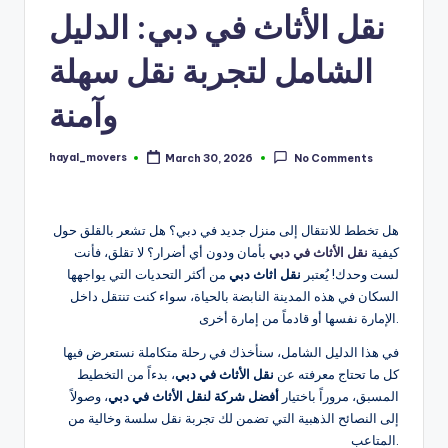
ثا
نقل الأثاث في دبي: الدليل
ث
الشامل لتجربة نقل سهلة
وآمنة
hayal_movers
March 30, 2026
No Comments
Posted
by
هل تخطط للانتقال إلى منزل جديد في دبي؟ هل تشعر بالقلق حول
كيفية
نقل الأثاث في دبي
بأمان ودون أي أضرار؟ لا تقلق، فأنت
لست وحدك! يُعتبر
نقل اثاث دبي
من أكثر التحديات التي يواجهها
السكان في هذه المدينة النابضة بالحياة، سواء كنت تنتقل داخل
الإمارة نفسها أو قادماً من إمارة أخرى.
في هذا الدليل الشامل، سنأخذك في رحلة متكاملة نستعرض فيها
كل ما تحتاج معرفته عن
نقل الأثاث في دبي
، بدءاً من التخطيط
المسبق، مروراً باختيار
أفضل شركة لنقل الأثاث في دبي
، وصولاً
إلى النصائح الذهبية التي تضمن لك تجربة نقل سلسة وخالية من
المتاعب.