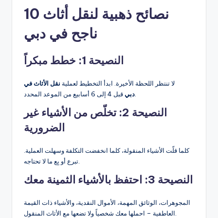
10 نصائح ذهبية لنقل أثاث
ناجح في دبي
النصيحة 1: خطط مبكراً
لا تنتظر اللحظة الأخيرة. ابدأ التخطيط لعملية
نقل الأثاث في
قبل 4 إلى 6 أسابيع من الموعد المحدد.
دبي
النصيحة 2: تخلّص من الأشياء غير
الضرورية
كلما قلّت الأشياء المنقولة، كلما انخفضت التكلفة وسهلت العملية.
تبرع أو بِع ما لا تحتاجه.
النصيحة 3: احتفظ بالأشياء الثمينة معك
المجوهرات، الوثائق المهمة، الأموال النقدية، والأشياء ذات القيمة
العاطفية – احملها معك شخصياً ولا تضعها مع الأثاث المنقول.