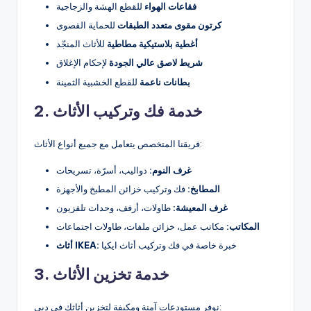
فقاعات الهواء
للقطع الهشة والزجاجية
كرتون مقوى متعدد الطبقات
للحماية القصوى
أغطية بلاستيكية مطاطية
للأثاث المنجّد
شريط لاصق عالي الجودة
لإحكام الإغلاق
بطانات ناعمة
للقطع الخشبية الثمينة
2. خدمة فك وتركيب الأثاث
فريقنا المتخصص يتعامل مع جميع أنواع الأثاث:
غرف النوم:
دواليب، أسرّة، تسريحات
المطابخ:
فك وتركيب خزائن المطبخ والأجهزة
غرف المعيشة:
طاولات، أرفف، وحدات تلفزيون
المكاتب:
مكاتب عمل، خزائن ملفات، طاولات اجتماعات
خبرة خاصة في فك وتركيب أثاث ايكيا
أثاث IKEA:
3. خدمة تخزين الأثاث
نوفر مستودعات آمنة ومكيفة لتخزين أثاثك في دبي: